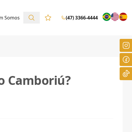
m Somos
(47) 3366-4444
Favoritos (0 itens)
io Camboriú?