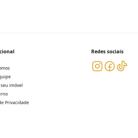
cional
Redes sociais
omos
quipe
 seu imóvel
erno
 de Privacidade