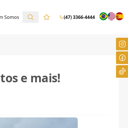
m Somos
(47) 3366-4444
Favoritos (0 itens)
tos e mais!