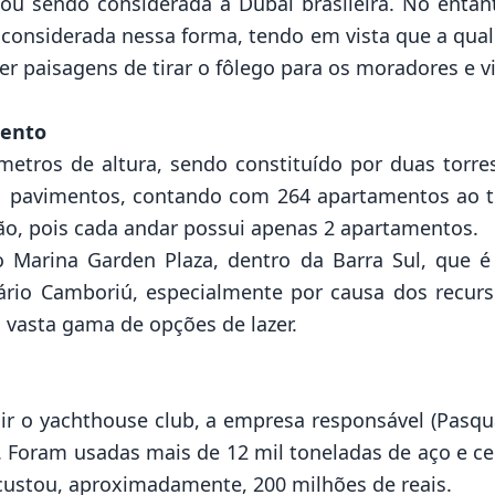
ou sendo considerada a Dubai brasileira. No entant
 considerada nessa forma, tendo em vista que a quali
r paisagens de tirar o fôlego para os moradores e vi
mento
metros de altura, sendo constituído por duas torr
81 pavimentos, contando com 264 apartamentos ao t
ão, pois cada andar possui apenas 2 apartamentos.
co Marina Garden Plaza, dentro da Barra Sul, que
eário Camboriú, especialmente por causa dos recurs
 vasta gama de opções de lazer.
uir o yachthouse club, a empresa responsável (Pasqu
 Foram usadas mais de 12 mil toneladas de aço e ce
 custou, aproximadamente, 200 milhões de reais.