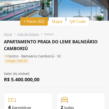
+ Fotos (62)
Mapa
QR Code
Inicial
/
Lista de imóveis
/
Imóvel
APARTAMENTO PRAIA DO LEME BALNEÁRIO
CAMBORIÚ
Centro - Balneário Camboriú - SC
Código: V40125
Valor do imóvel:
R$ 5.400.000,00
4
2
Dormitórios
Suítes