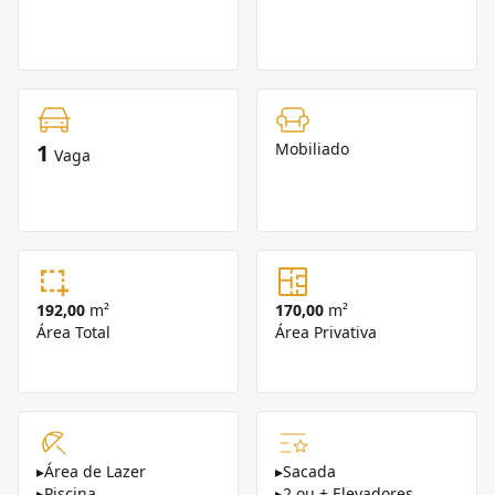
1
Mobiliado
Vaga
192,00
m²
170,00
m²
Área Total
Área Privativa
▸
Área de Lazer
▸
Sacada
▸
Piscina
▸
2 ou + Elevadores