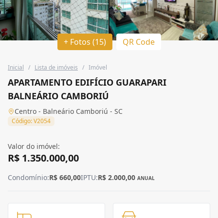
+ Fotos (15)
QR Code
Inicial
/
Lista de imóveis
/
Imóvel
APARTAMENTO EDIFÍCIO GUARAPARI
BALNEÁRIO CAMBORIÚ
Centro - Balneário Camboriú - SC
Código: V2054
Valor do imóvel:
R$ 1.350.000,00
Condomínio:
R$ 660,00
IPTU:
R$ 2.000,00
ANUAL