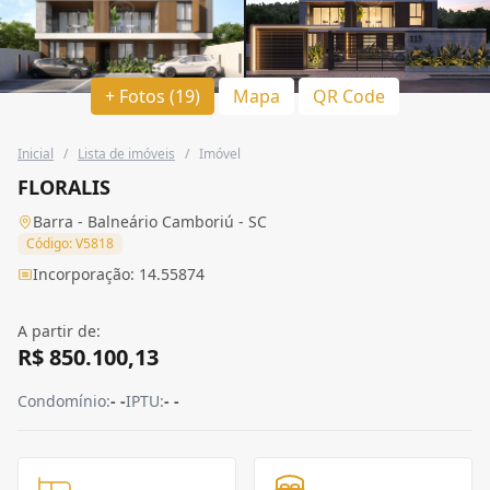
+ Fotos (19)
Mapa
QR Code
Inicial
/
Lista de imóveis
/
Imóvel
FLORALIS
Barra - Balneário Camboriú - SC
Código: V5818
Incorporação: 14.55874
A partir de:
R$ 850.100,13
Condomínio:
- -
IPTU:
- -