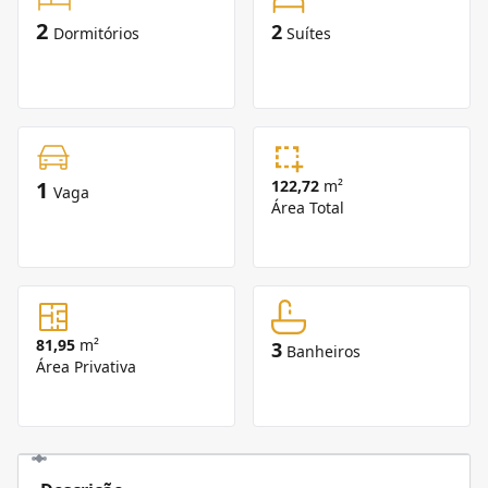
2
2
Dormitórios
Suítes
1
122,72
m²
Vaga
Área Total
81,95
m²
3
Banheiros
Área Privativa