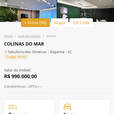
+ Fotos (56)
Mapa
QR Code
Inicial
/
Lista de imóveis
/
Imóvel
COLINAS DO MAR
Tabuleiro dos Oliveiras - Itapema - SC
Código: V6167
Valor do imóvel:
R$ 990.000,00
Condomínio:
- -
IPTU:
- -