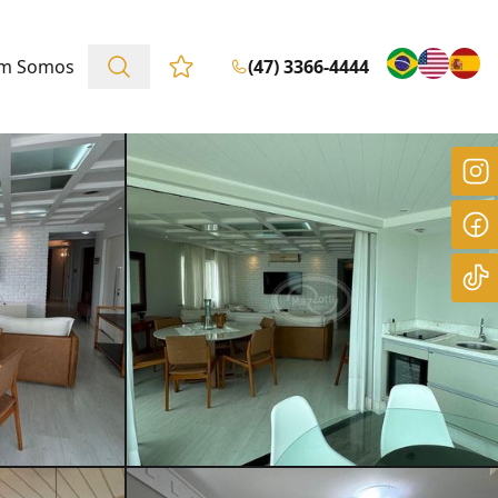
m Somos
(47) 3366-4444
Favoritos (0 itens)