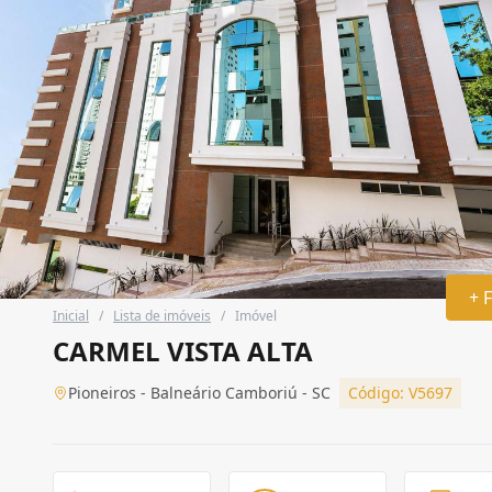
+ 
Inicial
/
Lista de imóveis
/
Imóvel
CARMEL VISTA ALTA
Pioneiros - Balneário Camboriú - SC
Código: V5697