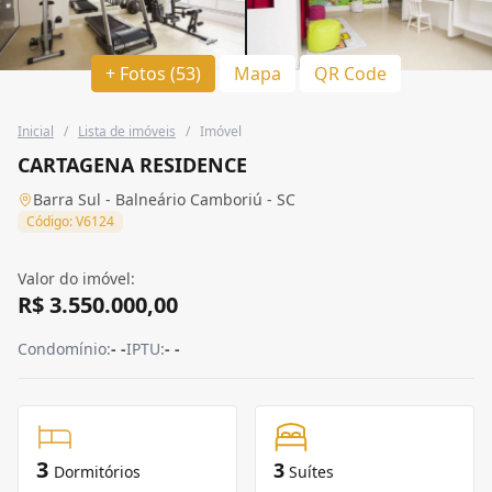
+ Fotos (53)
Mapa
QR Code
Inicial
/
Lista de imóveis
/
Imóvel
CARTAGENA RESIDENCE
Barra Sul - Balneário Camboriú - SC
Código: V6124
Valor do imóvel:
R$ 3.550.000,00
Condomínio:
- -
IPTU:
- -
3
3
Dormitórios
Suítes