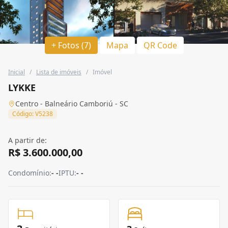
+ Fotos (7)
Mapa
QR Code
Inicial
/
Lista de imóveis
/
Imóvel
LYKKE
Centro - Balneário Camboriú - SC
Código: V5238
A partir de:
R$ 3.600.000,00
Condomínio:
- -
IPTU:
- -