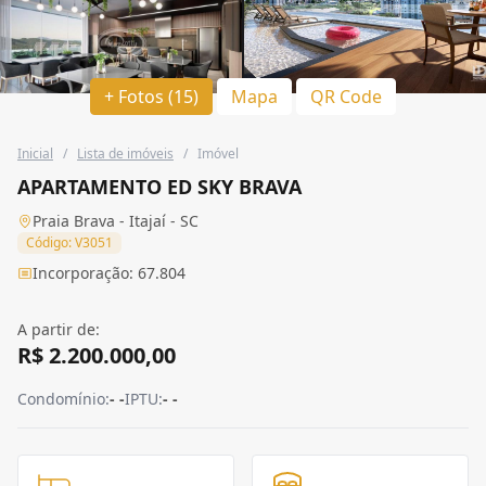
+ Fotos (15)
Mapa
QR Code
Inicial
/
Lista de imóveis
/
Imóvel
APARTAMENTO ED SKY BRAVA
Praia Brava - Itajaí - SC
Código: V3051
Incorporação: 67.804
A partir de:
R$ 2.200.000,00
Condomínio:
- -
IPTU:
- -