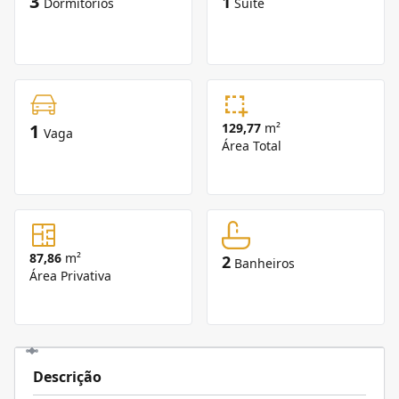
3
1
Dormitórios
Suíte
1
129,77
m²
Vaga
Área Total
87,86
m²
2
Banheiros
Área Privativa
Descrição