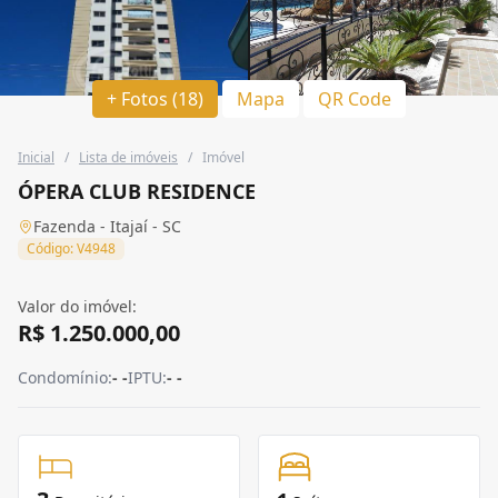
+ Fotos (18)
Mapa
QR Code
Inicial
/
Lista de imóveis
/
Imóvel
ÓPERA CLUB RESIDENCE
Fazenda - Itajaí - SC
Código: V4948
Valor do imóvel:
R$ 1.250.000,00
Condomínio:
- -
IPTU:
- -