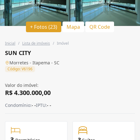
+ Fotos (23)
Mapa
QR Code
Inicial
/
Lista de imóveis
/
Imóvel
SUN CITY
Morretes - Itapema - SC
Código: V6196
Valor do imóvel:
R$ 4.300.000,00
Condomínio:
- -
IPTU:
- -
3
3