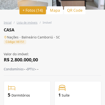
+ Fotos (14)
Mapa
QR Code
Inicial
/
Lista de imóveis
/
Imóvel
CASA
Nações - Balneário Camboriú - SC
Código: V6151
Valor do imóvel:
R$ 2.800.000,00
Condomínio:
- -
IPTU:
- -
5
1
Dormitórios
Suíte