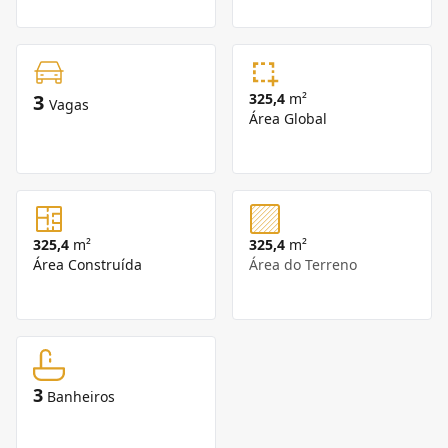
3
325,4
m²
Vagas
Área Global
325,4
m²
325,4
m²
Área Construída
Área do Terreno
3
Banheiros