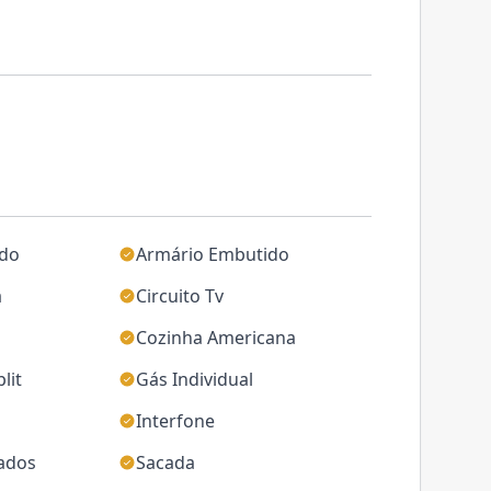
ado
Armário Embutido
a
Circuito Tv
Cozinha Americana
lit
Gás Individual
Interfone
jados
Sacada