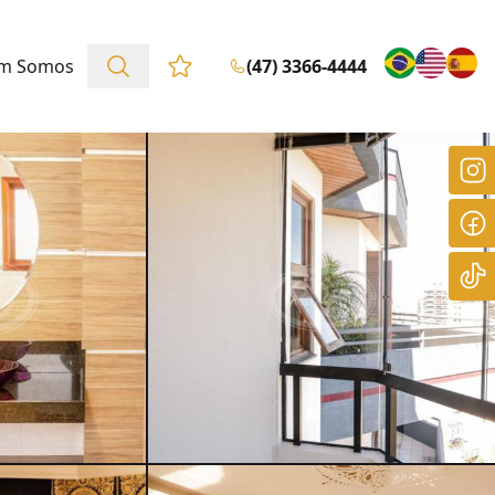
m Somos
(47) 3366-4444
Favoritos (0 itens)