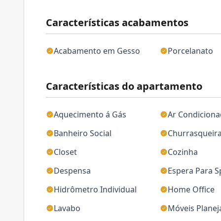
Características acabamentos
Acabamento em Gesso
Porcelanato
Características do apartamento
Aquecimento á Gás
Ar Condicion
Banheiro Social
Churrasqueir
Closet
Cozinha
Despensa
Espera Para Sp
Hidrômetro Individual
Home Office
Lavabo
Móveis Plane