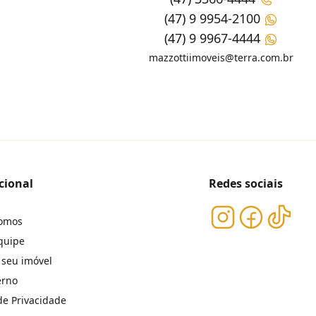
(47) 9 9954-2100
(47) 9 9967-4444
mazzottiimoveis@terra.com.br
cional
Redes sociais
omos
quipe
 seu imóvel
erno
 de Privacidade