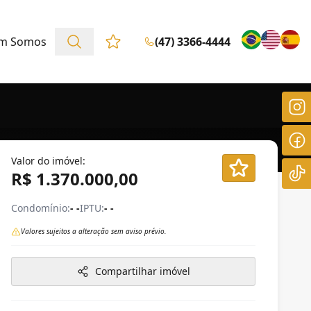
m Somos
(47) 3366-4444
Favoritos (0 itens)
Valor do imóvel:
R$ 1.370.000,00
Condomínio:
- -
IPTU:
- -
Valores sujeitos a alteração sem aviso prévio.
Compartilhar imóvel