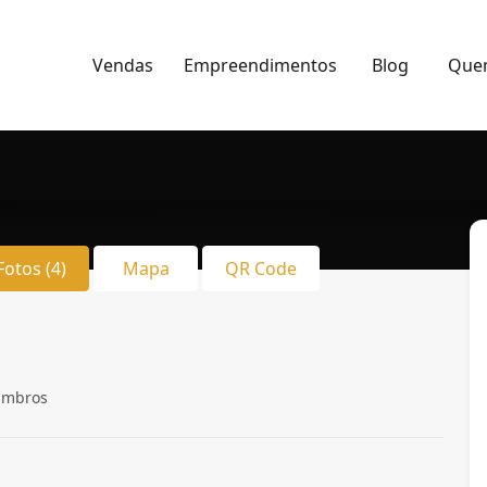
Vendas
Empreendimentos
Blog
Que
Fotos (4)
Mapa
QR Code
imbros