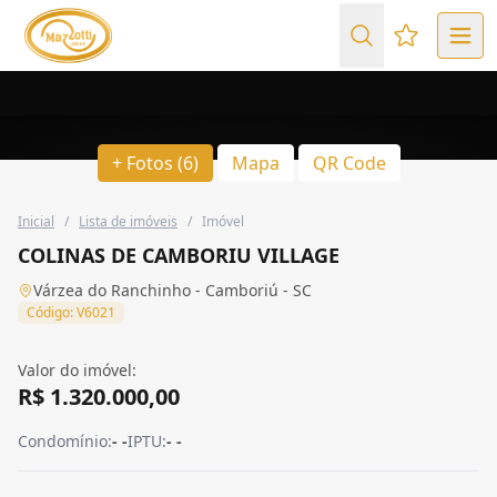
Favoritos (
+ Fotos (6)
Mapa
QR Code
Inicial
/
Lista de imóveis
/
Imóvel
COLINAS DE CAMBORIU VILLAGE
Várzea do Ranchinho - Camboriú - SC
Código: V6021
Valor do imóvel:
R$ 1.320.000,00
Condomínio:
- -
IPTU:
- -