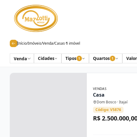
Início
/
Imóveis
/
Venda
/
Casas
·
1
imóvel
Cidades
Tipos
Quartos
Valor
Venda
1
1
VENDAS
Casa
Dom Bosco · Itajaí
Código: V5876
R$ 2.500.000,0