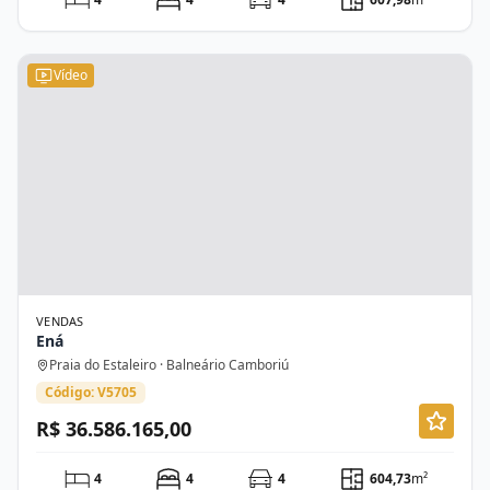
Vídeo
VENDAS
Ená
Praia do Estaleiro · Balneário Camboriú
Código: V5705
R$ 36.586.165,00
4
4
4
604,73
m²