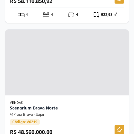
R$ 58.110.850,92
4
4
4
922,98
m²
VENDAS
Scenarium Brava Norte
Praia Brava · Itajaí
Código: V6219
R$ 48.560.000,00