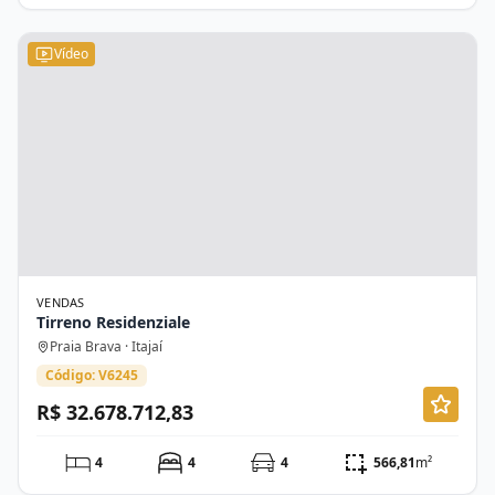
Vídeo
VENDAS
Tirreno Residenziale
Praia Brava · Itajaí
Código: V6245
R$ 32.678.712,83
4
4
4
566,81
m²