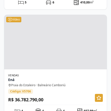
5
6
410,00
m²
Vídeo
VENDAS
Ená
Praia do Estaleiro · Balneário Camboriú
Código: V5706
R$ 36.782.790,00
4
4
4
607,98
m²