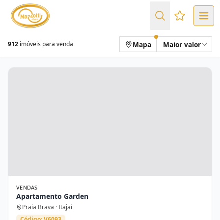
Favoritos (
Mapa
Maior valor
912
imóveis para venda
VENDAS
Apartamento Garden
Praia Brava · Itajaí
Código: V6093