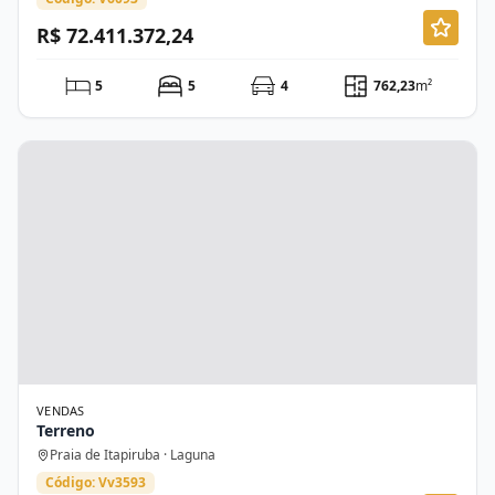
R$ 72.411.372,24
5
5
4
762,23
m²
VENDAS
Terreno
Praia de Itapiruba · Laguna
Código: Vv3593