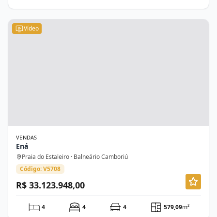
Vídeo
VENDAS
Ená
Praia do Estaleiro · Balneário Camboriú
Código: V5708
R$ 33.123.948,00
4
4
4
579,09
m²