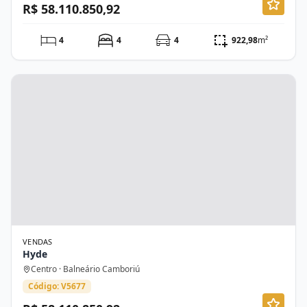
R$ 58.110.850,92
4
4
4
922,98
m²
VENDAS
Hyde
Centro · Balneário Camboriú
Código: V5677