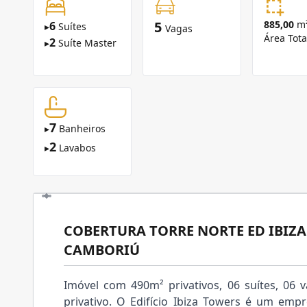
5
885,00
m
6
▸
Suítes
Vagas
Área Tota
2
▸
Suíte Master
7
▸
Banheiros
2
▸
Lavabos
COBERTURA TORRE NORTE ED IBIZ
CAMBORIÚ
Imóvel com 490m² privativos, 06 suítes, 06
privativo. O Edifício Ibiza Towers é um em