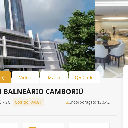
55)
Vídeo
Mapa
QR Code
M BALNEÁRIO CAMBORIÚ
ú - SC
Código: Vv681
Incorporação: 13.642