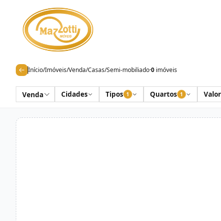
Início
/
Imóveis
/
Venda
/
Casas
/
Semi-mobiliado
·
0
imóveis
Cidades
Tipos
Quartos
Valor
Venda
1
1