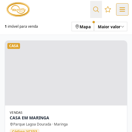
Favoritos (
Mapa
Maior valor
1
imóvel para venda
CASA
VENDAS
CASA EM MARINGA
Parque Lagoa Dourada · Maringa
Código: VCS53