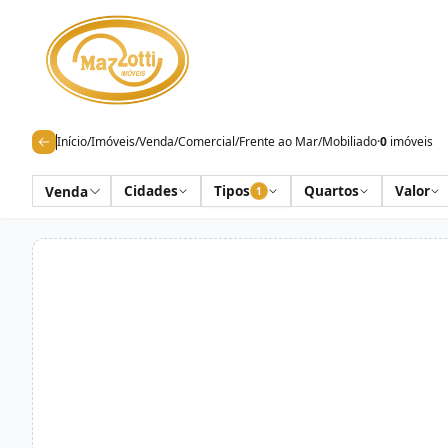
Início
/
Imóveis
/
Venda
/
Comercial
/
Frente ao Mar
/
Mobiliado
·
0
imóveis
Cidades
Tipos
Quartos
Valor
Venda
1