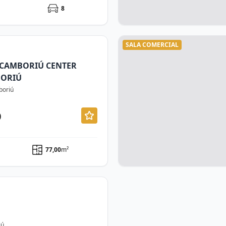
8
SALA COMERCIAL
 CAMBORIÚ CENTER
BORIÚ
boriú
0
77,00
m²
iú