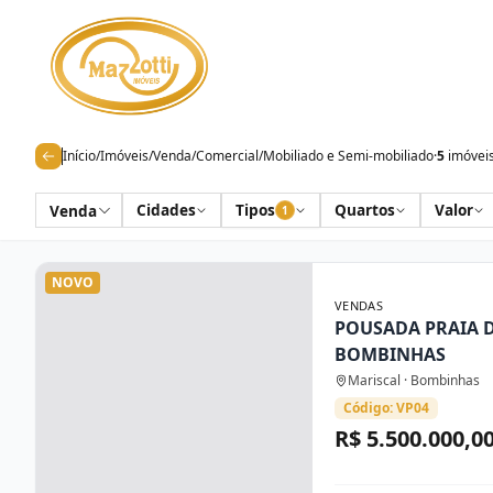
Início
/
Imóveis
/
Venda
/
Comercial
/
Mobiliado e Semi-mobiliado
·
5
imóvei
Cidades
Tipos
Quartos
Valor
Venda
1
NOVO
VENDAS
POUSADA PRAIA 
BOMBINHAS
Mariscal · Bombinhas
Código: VP04
R$ 5.500.000,0