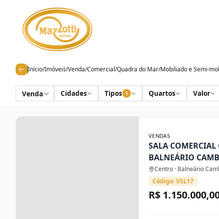
Início
/
Imóveis
/
Venda
/
Comercial
/
Quadra do Mar
/
Mobiliado e Semi-mob
Cidades
Tipos
Quartos
Valor
Venda
1
VENDAS
SALA COMERCIAL
BALNEÁRIO CAM
Centro · Balneário Cam
Código: VSL17
R$ 1.150.000,0