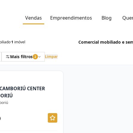
Vendas
Empreendimentos
Blog
Que
Comercial mobiliado e se
iliado
·
1
imóvel
Mais filtros
Limpar
2
 CAMBORIÚ CENTER
BORIÚ
boriú
0