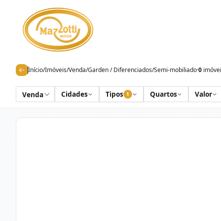
Início
/
Imóveis
/
Venda
/
Garden / Diferenciados
/
Semi-mobiliado
·
0
imóve
Cidades
Tipos
Quartos
Valor
Venda
1