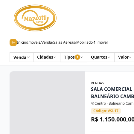
Início
/
Imóveis
/
Venda
/
Salas Aéreas
/
Mobiliado
·
1
imóvel
Cidades
Tipos
Quartos
Valor
Venda
1
VENDAS
SALA COMERCIAL
BALNEÁRIO CAM
Centro · Balneário Cam
Código: VSL17
R$ 1.150.000,0