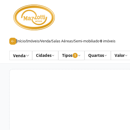
Início
/
Imóveis
/
Venda
/
Salas Aéreas
/
Semi-mobiliado
·
0
imóveis
Cidades
Tipos
Quartos
Valor
Venda
1