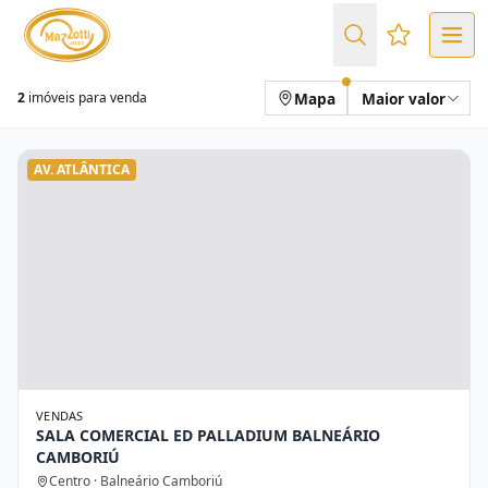
Favoritos (
Mapa
Maior valor
2
imóveis para venda
AV. ATLÂNTICA
VENDAS
SALA COMERCIAL ED PALLADIUM BALNEÁRIO
CAMBORIÚ
Centro · Balneário Camboriú