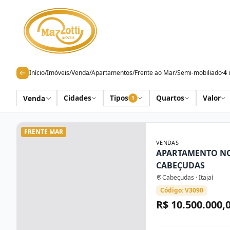
Início
/
Imóveis
/
Venda
/
Apartamentos
/
Frente ao Mar
/
Semi-mobiliado
·
4
Cidades
Tipos
Quartos
Valor
Venda
1
FRENTE MAR
VENDAS
APARTAMENTO NO
CABEÇUDAS
Cabeçudas · Itajaí
Código: V3090
R$ 10.500.000,