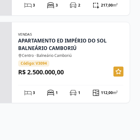
3
3
2
217,00
m²
VENDAS
APARTAMENTO ED IMPÉRIO DO SOL
BALNEÁRIO CAMBORIÚ
Centro · Balneário Camboriú
Código: V3094
R$ 2.500.000,00
3
1
1
112,00
m²