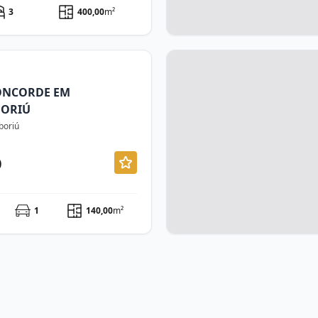
3
400,00
m²
ONCORDE EM
BORIÚ
boriú
0
1
140,00
m²