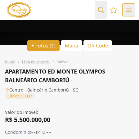
Favoritos (
+ Fotos (1)
Mapa
QR Code
Inicial
/
Lista de imóveis
/
Imóvel
APARTAMENTO ED MONTE OLYMPOS
BALNEÁRIO CAMBORIÚ
Centro - Balneário Camboriú - SC
Código: V3037
Valor do imóvel:
R$ 5.500.000,00
Condomínio:
- -
IPTU:
- -