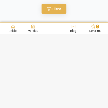
Filtro
0
Início
Vendas
Blog
Favoritos
CONDOMÍNIOS / EDIFÍCIOS
BALNEÁRIO CAMBORIÚ
QUANTUM - RUA 2850
(4)
HARMONY
(10)
BELA CITTÀ
(0)