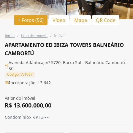
+ Fotos (56)
Vídeo
Mapa
QR Code
Inicial
/
Lista de imóveis
/
Imóvel
APARTAMENTO ED IBIZA TOWERS BALNEÁRIO
CAMBORIÚ
Avenida Atlântica, nº 5720, Barra Sul - Balneário Camboriú -
SC
Código: Vv1067
Incorporação: 13.642
Valor do imóvel:
R$ 13.600.000,00
Condomínio:
- -
IPTU:
- -