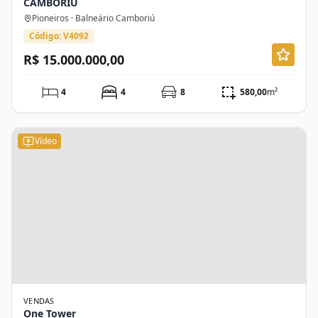
CAMBORIÚ
Pioneiros · Balneário Camboriú
Código: V4092
R$ 15.000.000,00
4
4
8
580,00
m²
Vídeo
VENDAS
One Tower