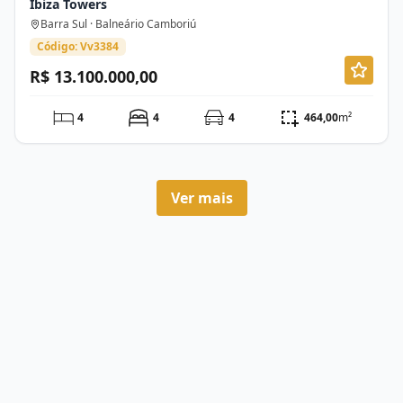
Ibiza Towers
Barra Sul · Balneário Camboriú
Código: Vv3384
R$ 13.100.000,00
4
4
4
464,00
m²
Ver mais