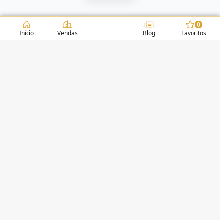
0
Início
Vendas
Blog
Favoritos
CONDOMÍNIOS / EDIFÍCIOS
BALNEÁRIO CAMBORIÚ
QUANTUM - RUA 2850
(4)
HARMONY
(10)
BELA CITTÀ
(0)
EDIFÍCIO CENTRAL PARQUE
(0)
EDIFÍCIO SEA'S TOWER
(0)
FLORENCE GARDEN RESIDENCE
(0)