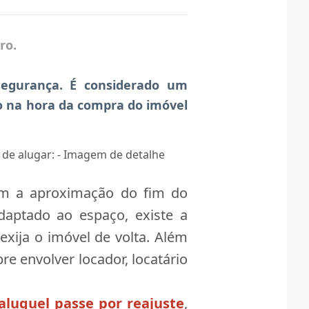
uro.
egurança. É considerado um
do na hora da compra do imóvel
m a aproximação do fim do
daptado ao espaço, existe a
xija o imóvel de volta. Além
 envolver locador, locatário
aluguel passe por reajuste
,