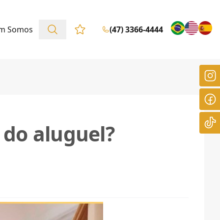
m Somos
(47) 3366-4444
Favoritos (0 itens)
 do aluguel?