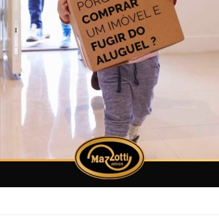
KMB7DGcL/?utm_source=ig_web_button_share_sheet