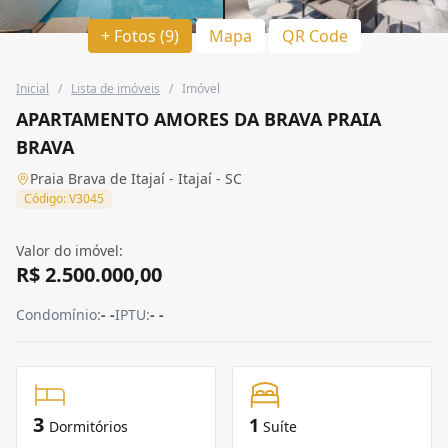
+ Fotos (9)
Mapa
QR Code
Inicial
/
Lista de imóveis
/
Imóvel
APARTAMENTO AMORES DA BRAVA PRAIA
BRAVA
Praia Brava de Itajaí - Itajaí - SC
Código: V3045
Valor do imóvel:
R$ 2.500.000,00
Condomínio:
- -
IPTU:
- -
3
1
Dormitórios
Suíte