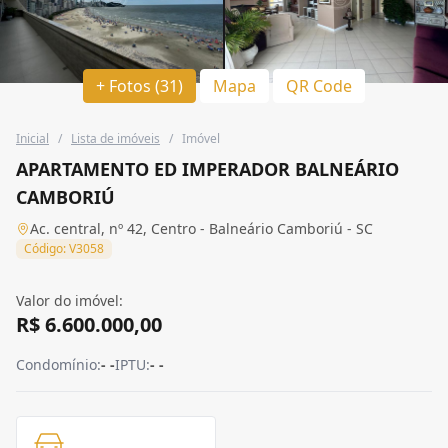
+ Fotos (31)
Mapa
QR Code
Inicial
/
Lista de imóveis
/
Imóvel
APARTAMENTO ED IMPERADOR BALNEÁRIO
CAMBORIÚ
Ac. central, nº 42, Centro - Balneário Camboriú - SC
Código: V3058
Valor do imóvel:
R$ 6.600.000,00
Condomínio:
- -
IPTU:
- -