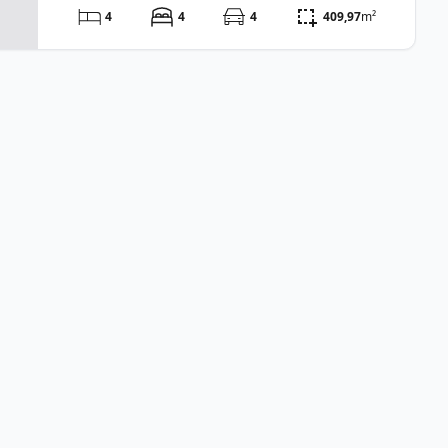
4
4
4
409,97
m²