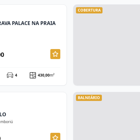
COBERTURA
AVA PALACE NA PRAIA
00
4
430,00
m²
BALNEÁRIO
LO
Camboriú
0