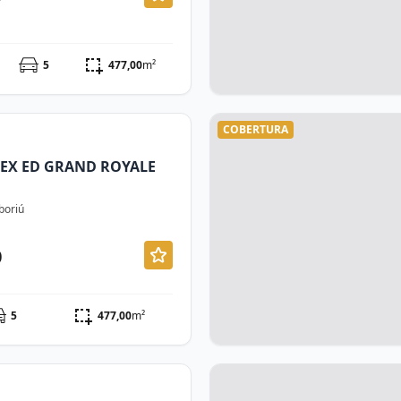
5
477,00
m²
COBERTURA
EX ED GRAND ROYALE
boriú
0
5
477,00
m²