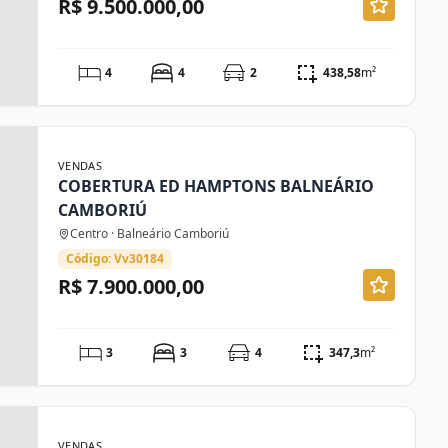
R$ 9.500.000,00
4
4
2
438,58
m²
VENDAS
COBERTURA ED HAMPTONS BALNEÁRIO
CAMBORIÚ
Centro · Balneário Camboriú
Código: Vv30184
R$ 7.900.000,00
3
3
4
347,3
m²
VENDAS