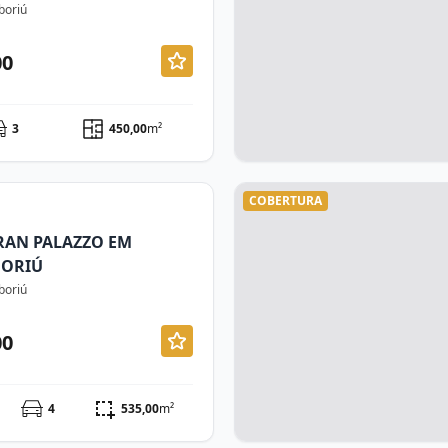
boriú
00
3
450,00
m²
COBERTURA
RAN PALAZZO EM
BORIÚ
boriú
00
4
535,00
m²