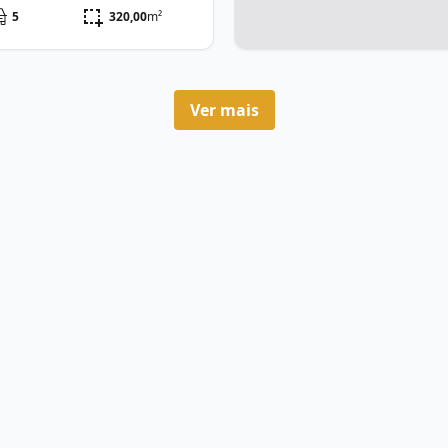
5
320,00
m²
Ver mais