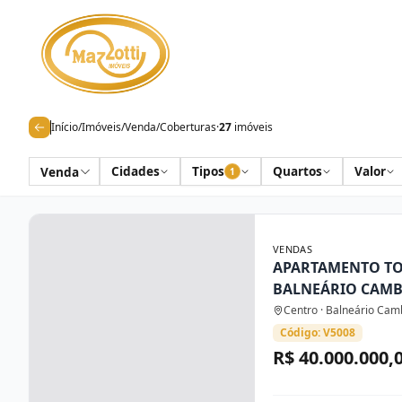
Início
/
Imóveis
/
Venda
/
Coberturas
·
27
imóveis
Cidades
Tipos
Quartos
Valor
Venda
1
VENDAS
APARTAMENTO T
BALNEÁRIO CAM
Centro · Balneário Cam
Código: V5008
R$ 40.000.000,