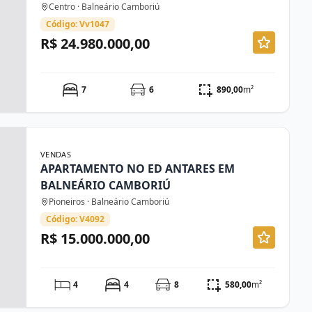
Centro · Balneário Camboriú
Código: Vv1047
R$ 24.980.000,00
7
6
890,00
m²
VENDAS
APARTAMENTO NO ED ANTARES EM
BALNEÁRIO CAMBORIÚ
Pioneiros · Balneário Camboriú
Código: V4092
R$ 15.000.000,00
4
4
8
580,00
m²