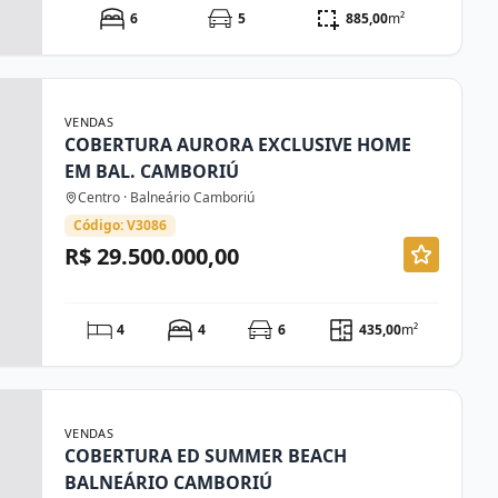
6
5
885,00
m²
VENDAS
COBERTURA AURORA EXCLUSIVE HOME
EM BAL. CAMBORIÚ
Centro · Balneário Camboriú
Código: V3086
R$ 29.500.000,00
4
4
6
435,00
m²
VENDAS
COBERTURA ED SUMMER BEACH
BALNEÁRIO CAMBORIÚ