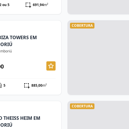
2 ou 5
691,94
m²
COBERTURA
BIZA TOWERS EM
BORIÚ
Camboriú
00
5
885,00
m²
COBERTURA
 THEISS HEIM EM
BORIÚ