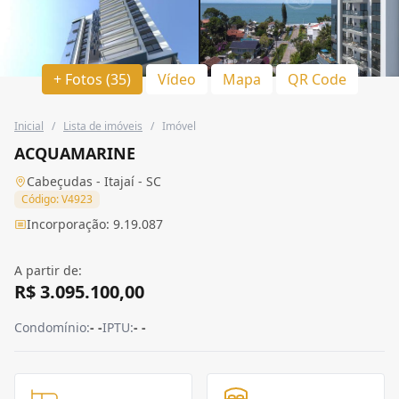
+ Fotos (35)
Vídeo
Mapa
QR Code
Inicial
/
Lista de imóveis
/
Imóvel
ACQUAMARINE
Cabeçudas - Itajaí - SC
Código: V4923
Incorporação: 9.19.087
A partir de:
R$ 3.095.100,00
Condomínio:
- -
IPTU:
- -