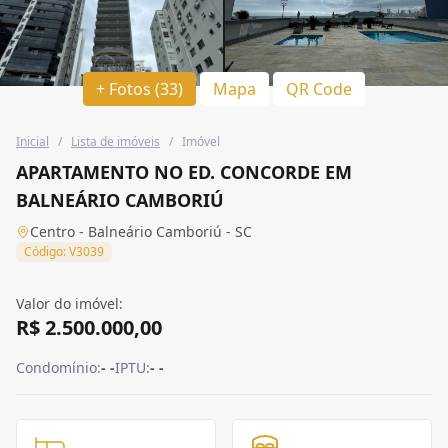
+ Fotos (33)
Mapa
QR Code
Inicial
/
Lista de imóveis
/
Imóvel
APARTAMENTO NO ED. CONCORDE EM
BALNEÁRIO CAMBORIÚ
Centro - Balneário Camboriú - SC
Código: V3039
Valor do imóvel:
R$ 2.500.000,00
Condomínio:
- -
IPTU:
- -