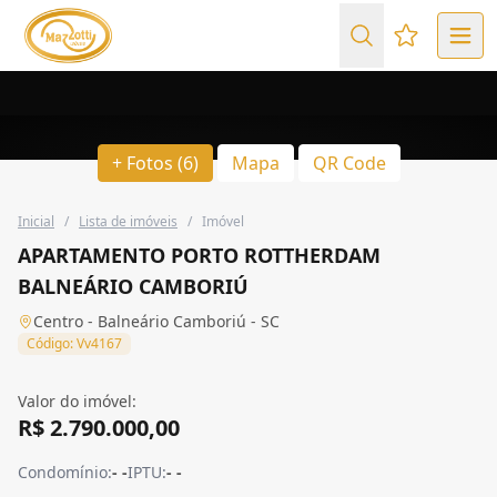
Favoritos (
+ Fotos (6)
Mapa
QR Code
Inicial
/
Lista de imóveis
/
Imóvel
APARTAMENTO PORTO ROTTHERDAM
BALNEÁRIO CAMBORIÚ
Centro - Balneário Camboriú - SC
Código: Vv4167
Valor do imóvel:
R$ 2.790.000,00
Condomínio:
- -
IPTU:
- -