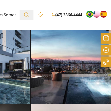
m Somos
(47) 3366-4444
Favoritos (0 itens)