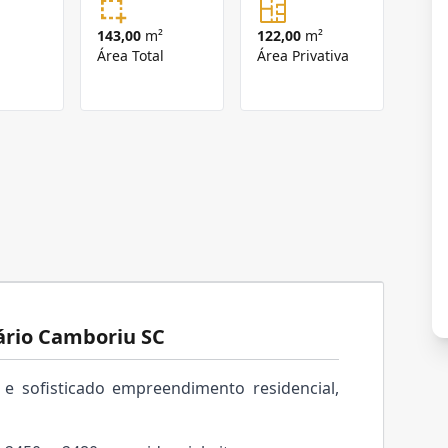
143,00
m²
122,00
m²
Área Total
Área Privativa
eário Camboriu SC
e sofisticado empreendimento residencial,