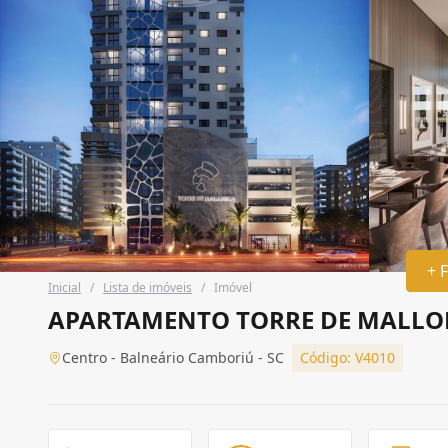
+ 
Inicial
/
Lista de imóveis
/
Imóvel
APARTAMENTO TORRE DE MALLO
Centro - Balneário Camboriú - SC
Código: V4010