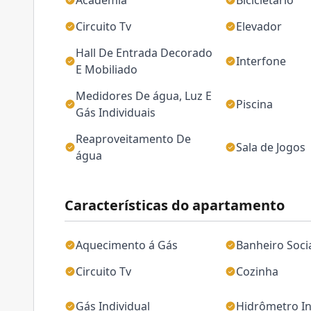
Academia
Bicicletário
Circuito Tv
Elevador
Hall De Entrada Decorado
Interfone
E Mobiliado
Medidores De água, Luz E
Piscina
Gás Individuais
Reaproveitamento De
Sala de Jogos
água
Características do apartamento
Aquecimento á Gás
Banheiro Soci
Circuito Tv
Cozinha
Gás Individual
Hidrômetro In