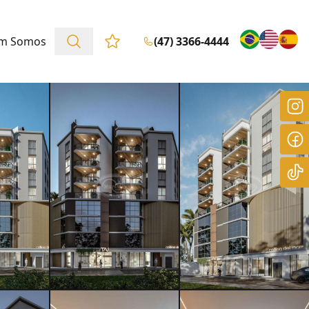
m Somos
(47) 3366-4444
Favoritos (0 itens)