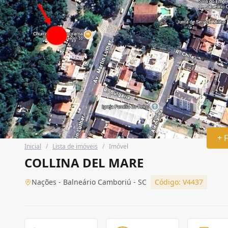
+ 
Inicial
/
Lista de imóveis
/
Imóvel
COLLINA DEL MARE
Nações - Balneário Camboriú - SC
Código: V4437