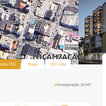
Fotos (35)
Mapa
QR Code
Incorporação: 29.547