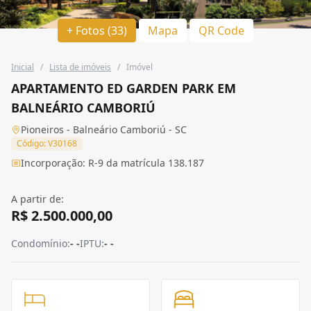
+ Fotos (33)
Mapa
QR Code
Inicial
/
Lista de imóveis
/
Imóvel
APARTAMENTO ED GARDEN PARK EM
BALNEÁRIO CAMBORIÚ
Pioneiros - Balneário Camboriú - SC
Código: V30168
Incorporação: R-9 da matrícula 138.187
A partir de:
R$ 2.500.000,00
Condomínio:
- -
IPTU:
- -