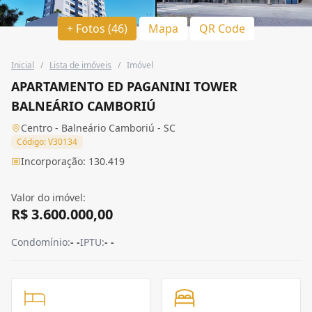
+ Fotos (46)
Mapa
QR Code
Inicial
/
Lista de imóveis
/
Imóvel
APARTAMENTO ED PAGANINI TOWER
BALNEÁRIO CAMBORIÚ
Centro - Balneário Camboriú - SC
Código: V30134
Incorporação: 130.419
Valor do imóvel:
R$ 3.600.000,00
Condomínio:
- -
IPTU:
- -