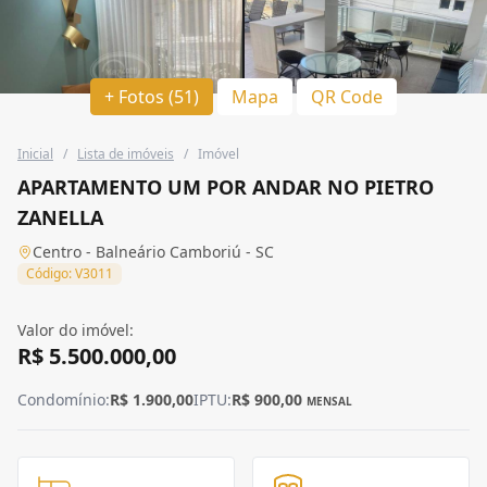
+ Fotos (51)
Mapa
QR Code
Inicial
/
Lista de imóveis
/
Imóvel
APARTAMENTO UM POR ANDAR NO PIETRO
ZANELLA
Centro - Balneário Camboriú - SC
Código: V3011
Valor do imóvel:
R$ 5.500.000,00
Condomínio:
R$ 1.900,00
IPTU:
R$ 900,00
MENSAL