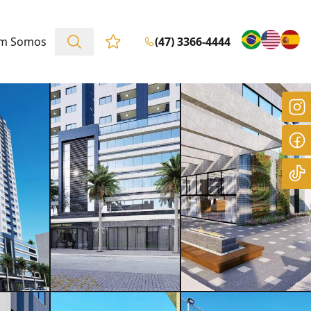
m Somos
(47) 3366-4444
Favoritos (0 itens)