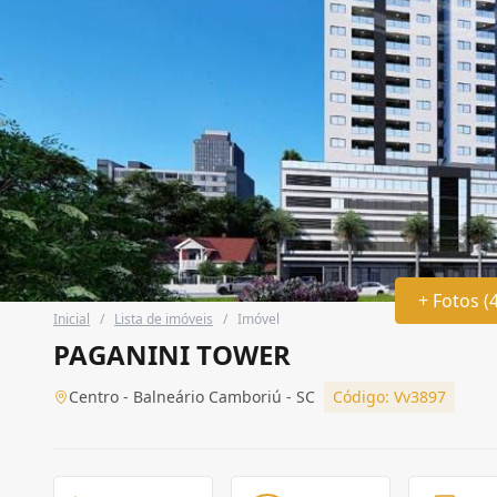
+ Fotos (
Inicial
/
Lista de imóveis
/
Imóvel
PAGANINI TOWER
Centro - Balneário Camboriú - SC
Código: Vv3897