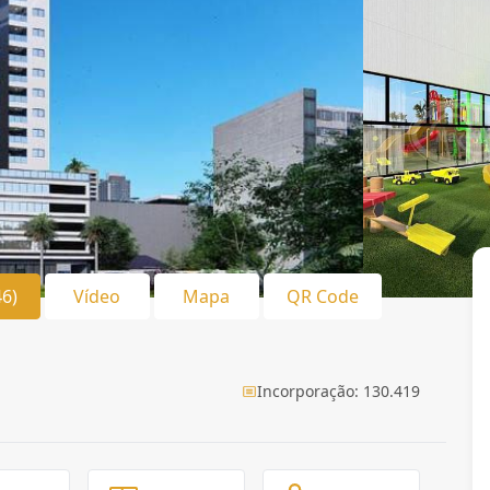
46)
Vídeo
Mapa
QR Code
Incorporação: 130.419