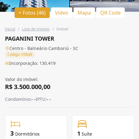
+ Fotos (46)
Vídeo
Mapa
QR Code
Inicial
/
Lista de imóveis
/
Imóvel
PAGANINI TOWER
Centro - Balneário Camboriú - SC
Código: V5848
Incorporação: 130.419
Valor do imóvel:
R$ 3.500.000,00
Condomínio:
- -
IPTU:
- -
3
1
Dormitórios
Suíte