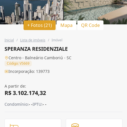
+ Fotos (21)
Mapa
QR Code
Inicial
/
Lista de imóveis
/
Imóvel
SPERANZA RESIDENZIALE
Centro - Balneário Camboriú - SC
Código: V5669
Incorporação: 139773
A partir de:
R$ 3.102.174,32
Condomínio:
- -
IPTU:
- -